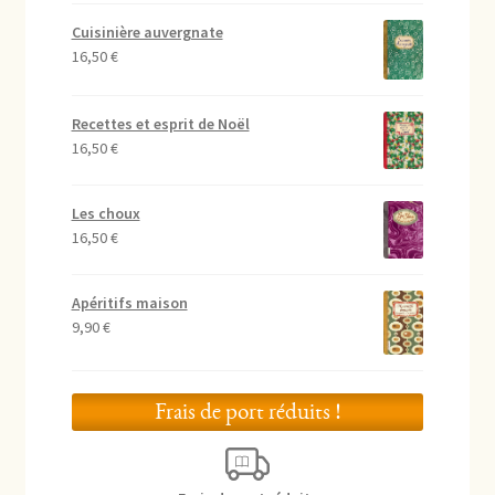
Cuisinière auvergnate
16,50
€
Recettes et esprit de Noël
16,50
€
Les choux
16,50
€
Apéritifs maison
9,90
€
Frais de port réduits !