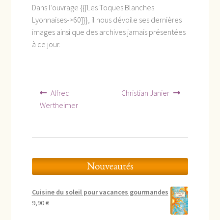
Dans l’ouvrage {{[Les Toques Blanches
Lyonnaises->60]}}, il nous dévoile ses dernières
images ainsi que des archives jamais présentées
à ce jour.
Navigation
Article
Article
Alfred
Christian Janier
précédent :
suivant :
de
Wertheimer
l’article
Nouveautés
Cuisine du soleil pour vacances gourmandes
9,90
€