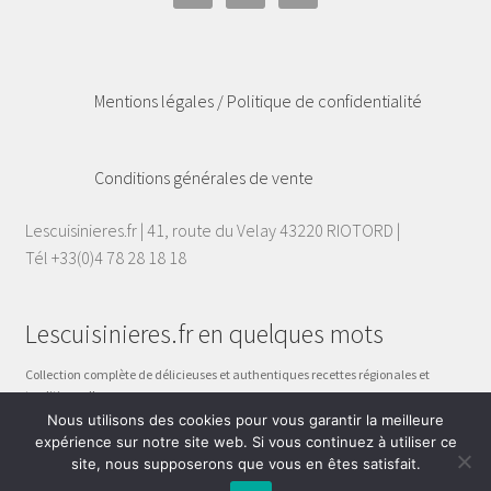
Mentions légales / Politique de confidentialité
Conditions générales de vente
Lescuisinieres.fr | 41, route du Velay 43220 RIOTORD |
Tél +33(0)4 78 28 18 18
Lescuisinieres.fr en quelques mots
Collection complète de délicieuses et authentiques recettes régionales et
traditionnelles.
Celles qui sont inscrites dans les précieux carnets de nos grand-mères, celles
Nous utilisons des cookies pour vous garantir la meilleure
qui se transmettent de mère en fille, de femme à femme.
expérience sur notre site web. Si vous continuez à utiliser ce
site, nous supposerons que vous en êtes satisfait.
0