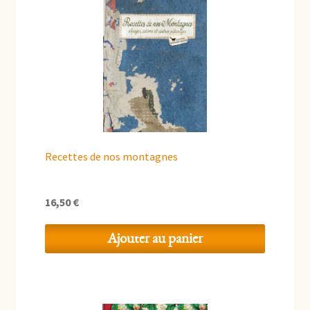
enfant
Cuisine Régionale
Cuisine du monde
Jouet
Mémoire
Recettes de nos montagnes
Musique
Santé
16,50
€
Ajouter au panier