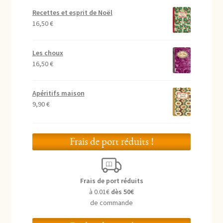
Recettes et esprit de Noël
16,50
€
Les choux
16,50
€
Apéritifs maison
9,90
€
Frais de port réduits !
Frais de port réduits
à 0.01€
dès 50€
de commande