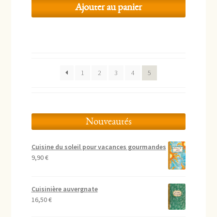
Ajouter au panier
1
2
3
4
5
Nouveautés
Cuisine du soleil pour vacances gourmandes
9,90
€
Cuisinière auvergnate
16,50
€