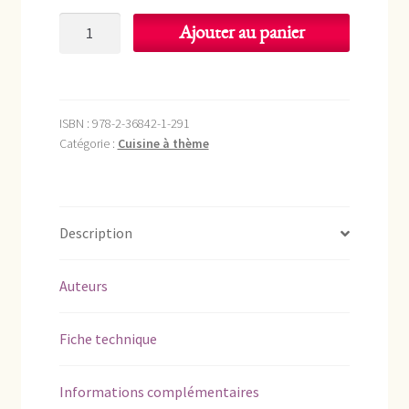
quantité
Ajouter au panier
de
Apéritifs
maison
ISBN :
978-2-36842-1-291
Catégorie :
Cuisine à thème
Description
Auteurs
Fiche technique
Informations complémentaires