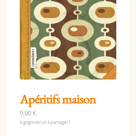
enfant
Apéritifs maison
9,90
€
à grignoter et à partager !