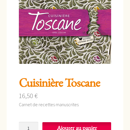
enfant
Cuisinière Toscane
16,50
€
Carnet de recettes manuscrites
quantité
Ajouter au panier