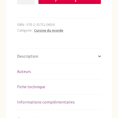
de
Cuisinière
Toscane
ISBN :
978-2-35752-060-8
Catégorie :
Cuisine du monde
Description
Auteurs
Fiche technique
Informations complémentaires