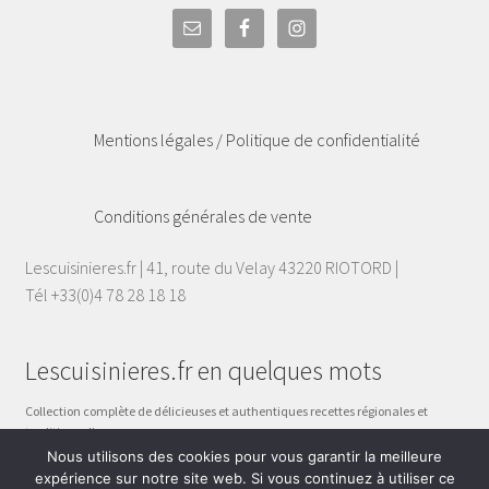
Mentions légales / Politique de confidentialité
Conditions générales de vente
Lescuisinieres.fr | 41, route du Velay 43220 RIOTORD |
Tél +33(0)4 78 28 18 18
Lescuisinieres.fr en quelques mots
Collection complète de délicieuses et authentiques recettes régionales et
traditionnelles.
Celles qui sont inscrites dans les précieux carnets de nos grand-mères, celles
Nous utilisons des cookies pour vous garantir la meilleure
qui se transmettent de mère en fille, de femme à femme.
expérience sur notre site web. Si vous continuez à utiliser ce