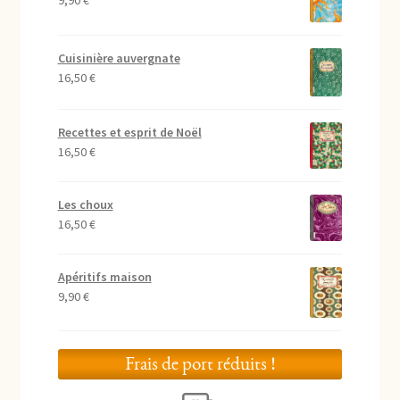
9,90
€
Cuisinière auvergnate
16,50
€
Recettes et esprit de Noël
16,50
€
Les choux
16,50
€
Apéritifs maison
9,90
€
Frais de port réduits !