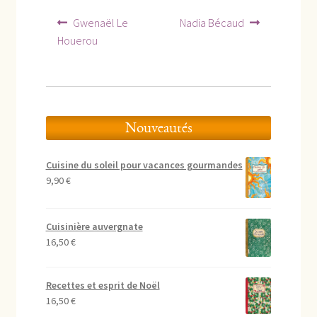
Navigation
Article
Article
Gwenaël Le
Nadia Bécaud
précédent :
suivant :
de
Houerou
l’article
Nouveautés
Cuisine du soleil pour vacances gourmandes
9,90
€
Cuisinière auvergnate
16,50
€
Recettes et esprit de Noël
16,50
€