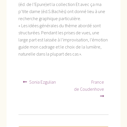
(éd. de l’Epure)et la collection Et avec ça ma
p’tite dame (éd.S.Bachès) ont donné lieu à une
recherche graphique particulière.
« Les idées générales du thème abordé sont
structurées. Pendant les prises de vues, une
large part est laissée à l’improvisation, l’émotion
guide mon cadrage et le choix de la lumière,
naturelle dans la plupart des cas ».
Navigation
Article
Article
Sonia Ezgulian
France
précédent :
suivant :
de
de Coudenhove
l’article