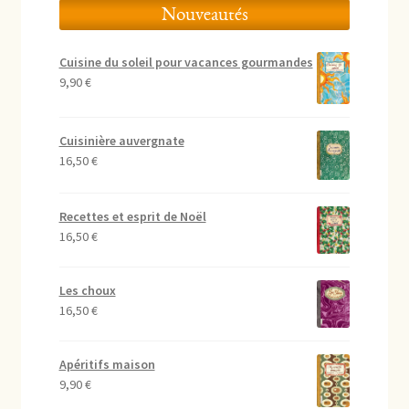
Nouveautés
Cuisine du soleil pour vacances gourmandes
9,90
€
Cuisinière auvergnate
16,50
€
Recettes et esprit de Noël
16,50
€
Les choux
16,50
€
Apéritifs maison
9,90
€