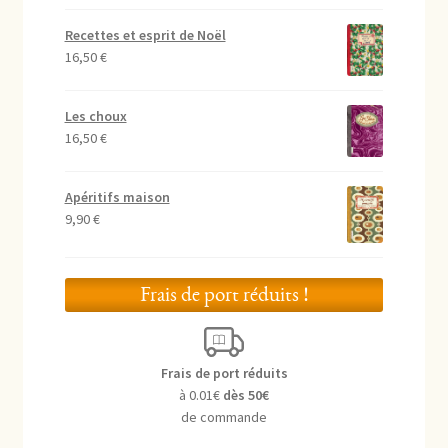
Recettes et esprit de Noël
16,50
€
Les choux
16,50
€
Apéritifs maison
9,90
€
Frais de port réduits !
Frais de port réduits
à 0.01€
dès 50€
de commande