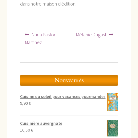
dans notre maison d'édition.
Navigation
Article
Article
Nuria Pastor
Mélanie Dugast
précédent :
suivant :
de
Martinez
l’article
Nouveautés
Cuisine du soleil pour vacances gourmandes
9,90
€
Cuisinière auvergnate
16,50
€