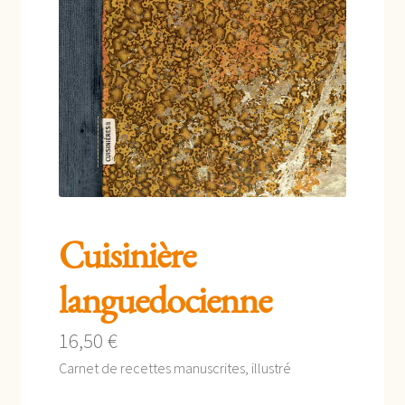
enfant
Cuisinière
languedocienne
16,50
€
Carnet de recettes manuscrites, illustré