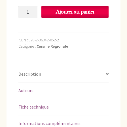
quantité
Ajouter au panier
de
Cuisinière
languedocienne
ISBN :
978-2-36842-052-2
Catégorie :
Cuisine Régionale
Description
Auteurs
Fiche technique
Informations complémentaires