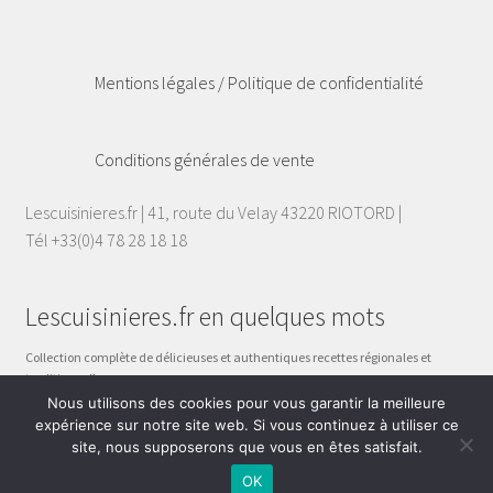
Mentions légales / Politique de confidentialité
Conditions générales de vente
Lescuisinieres.fr | 41, route du Velay 43220 RIOTORD |
Tél +33(0)4 78 28 18 18
Lescuisinieres.fr en quelques mots
Collection complète de délicieuses et authentiques recettes régionales et
traditionnelles.
Celles qui sont inscrites dans les précieux carnets de nos grand-mères, celles
Nous utilisons des cookies pour vous garantir la meilleure
qui se transmettent de mère en fille, de femme à femme.
expérience sur notre site web. Si vous continuez à utiliser ce
site, nous supposerons que vous en êtes satisfait.
0
OK
Recherche
Recherche