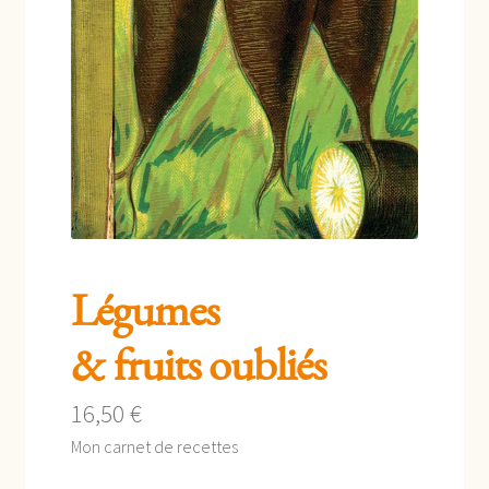
enfant
Légumes
& fruits oubliés
16,50
€
Mon carnet de recettes