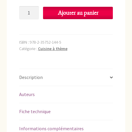
quantité
Ajouter au panier
de
Légumes&
fruits
oubliés
ISBN :
978-2-35752-144-5
Catégorie :
Cuisine à thème
Description
Auteurs
Fiche technique
Informations complémentaires