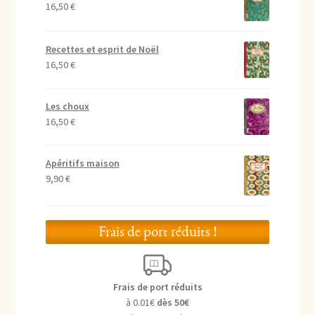
16,50
€
Recettes et esprit de Noël
16,50
€
Les choux
16,50
€
Apéritifs maison
9,90
€
Frais de port réduits !
Frais de port réduits
à 0.01€
dès 50€