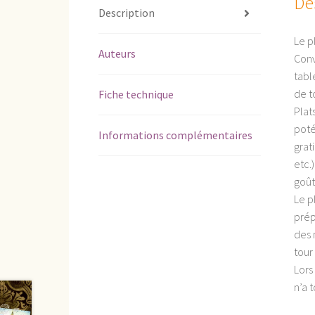
De
Description
Le p
Auteurs
Conv
tabl
de t
Fiche technique
Plat
poté
Informations complémentaires
grat
etc.
goût
Le pl
prép
des 
tour 
Lors
n’a 