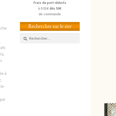
Frais de port réduits
à 0.01€
dès 50€
de commande
Rechercher sur le site
uche
Rechercher :
,
lats
la,
es
rée à
,
 le
ique