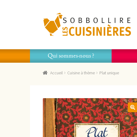
Aller
Aller
à
au
la
contenu
navigation
Qui sommes-nous ?
Accueil
Cuisine à thème
Plat unique