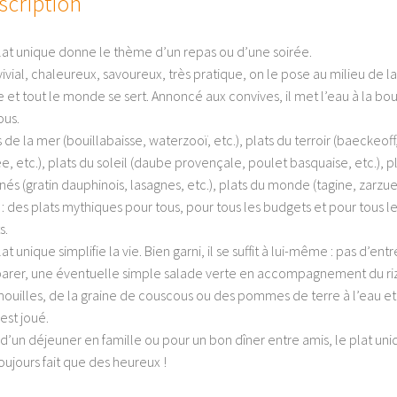
scription
lat unique donne le thème d’un repas ou d’une soirée.
ivial, chaleureux, savoureux, très pratique, on le pose au milieu de la
e et tout le monde se sert. Annoncé aux convives, il met l’eau à la bo
ous.
s de la mer (bouillabaisse, waterzooï, etc.), plats du terroir (baeckeoff
e, etc.), plats du soleil (daube provençale, poulet basquaise, etc.), p
inés (gratin dauphinois, lasagnes, etc.), plats du monde (tagine, zarzue
) : des plats mythiques pour tous, pour tous les budgets et pour tous l
s.
at unique simplifie la vie. Bien garni, il se suffit à lui-même : pas d’ent
arer, une éventuelle simple salade verte en accompagnement du riz
nouilles, de la graine de couscous ou des pommes de terre à l’eau et
est joué.
 d’un déjeuner en famille ou pour un bon dîner entre amis, le plat un
toujours fait que des heureux !