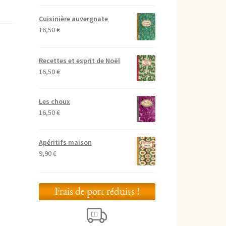
Cuisinière auvergnate
16,50
€
Recettes et esprit de Noël
16,50
€
Les choux
16,50
€
Apéritifs maison
9,90
€
Frais de port réduits !