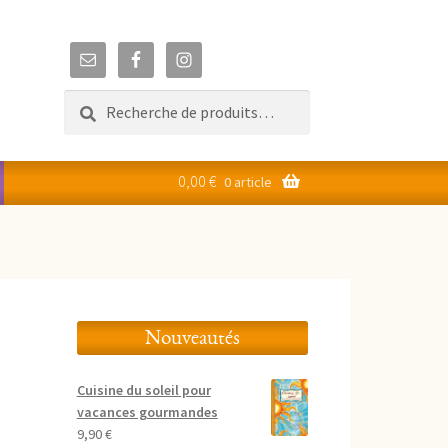
Recherche
Recherche
pour :
0,00
€
0 article
Nouveautés
Cuisine du soleil pour
vacances gourmandes
9,90
€