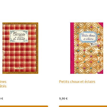
ines
Petits choux et éclairs
âtés
0
€
9,90
€