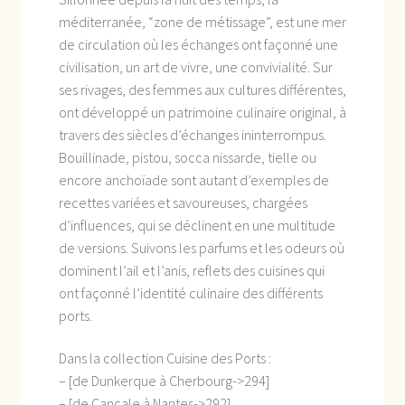
méditerranée, “zone de métissage”, est une mer
de circulation où les échanges ont façonné une
civilisation, un art de vivre, une convivialité. Sur
ses rivages, des femmes aux cultures différentes,
ont développé un patrimoine culinaire original, à
travers des siècles d’échanges ininterrompus.
Bouillinade, pistou, socca nissarde, tielle ou
encore anchoïade sont autant d’exemples de
recettes variées et savoureuses, chargées
d’influences, qui se déclinent en une multitude
de versions. Suivons les parfums et les odeurs où
dominent l’ail et l’anis, reflets des cuisines qui
ont façonné l’identité culinaire des différents
ports.
Dans la collection Cuisine des Ports :
– [de Dunkerque à Cherbourg->294]
– [de Cancale à Nantes->292]