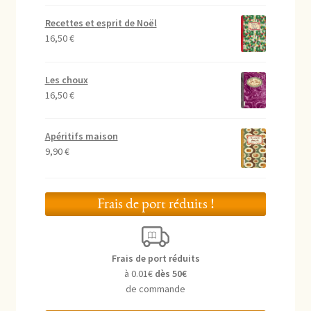
Recettes et esprit de Noël
16,50
€
Les choux
16,50
€
Apéritifs maison
9,90
€
Frais de port réduits !
Frais de port réduits
à 0.01€
dès 50€
de commande