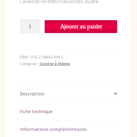
Carnet de recettes manuscrites, illustré
prix
prix
initial
actuel
quantité
était :
est :
Ajouter au panier
de
16,50 €.
10,00 €.
Cuisine
des
Ports
ISBN :
978-2-36842-004-1
IV
Catégorie :
Cuisine à thème
Description
Fiche technique
Informations complémentaires