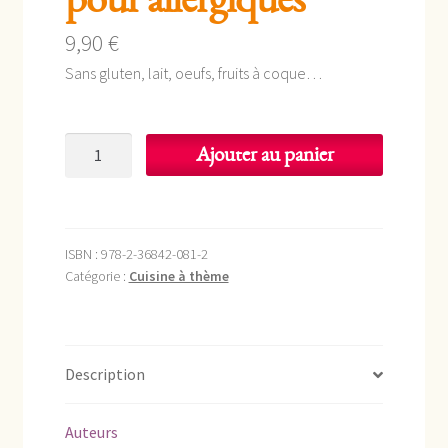
9,90
€
Sans gluten, lait, oeufs, fruits à coque…
quantité
Ajouter au panier
de
Desserts
&
Gourmandises
ISBN :
978-2-36842-081-2
pour
Catégorie :
Cuisine à thème
allergiques
Description
Auteurs