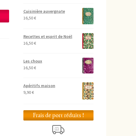
Cuisinière auvergnate
16,50
€
Recettes et esprit de Noël
16,50
€
Les choux
16,50
€
Apéritifs maison
9,90
€
Frais de port réduits !