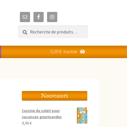
Recherche
Recherche
pour :
0,00
€
0 article
Nouveautés
Cuisine du soleil pour
vacances gourmandes
9,90
€