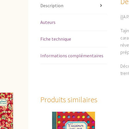
De
Description
{{A 
Auteurs
Taji
cara
Fiche technique
réve
prép
Informations complémentaires
Déco
tren
Produits similaires