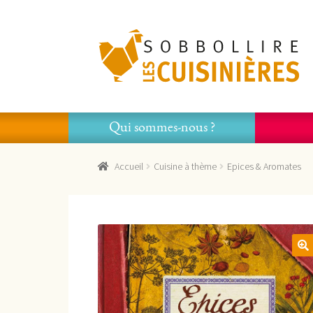
Aller
Aller
à
au
la
contenu
navigation
Qui sommes-nous ?
Accueil
Cuisine à thème
Epices & Aromates