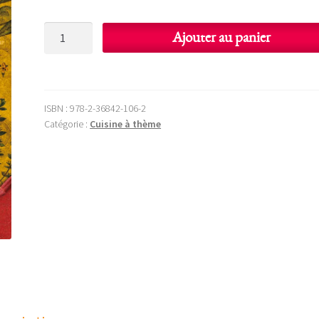
quantité
Ajouter au panier
de
Epices
&
Aromates
ISBN :
978-2-36842-106-2
Catégorie :
Cuisine à thème